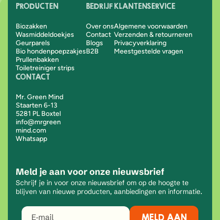
PRODUCTEN
BEDRIJF
KLANTENSERVICE
Biozakken
Over ons
Algemene voorwaarden
Wasmiddeldoekjes
Contact
Verzenden & retourneren
Geurparels
Blogs
Privacyverklaring
Bio hondenpoepzakjes
B2B
Meestgestelde vragen
Prullenbakken
Toiletreiniger strips
CONTACT
Mr. Green Mind
Staarten 6-13
5281 PL Boxtel
info@mrgreen
mind.com
Whatsapp
Meld je aan voor onze nieuwsbrief
Schrijf je in voor onze nieuwsbrief om op de hoogte te
blijven van nieuwe producten, aanbiedingen en informatie.
MELD AAN
E‑mail