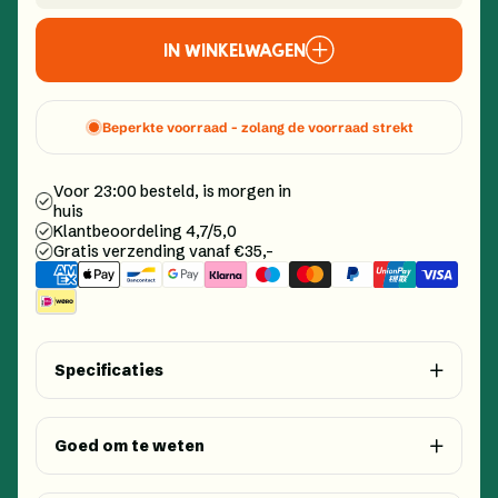
verlagen
verh
IN WINKELWAGEN
voor
voor
Default
Defau
Title
Title
Beperkte voorraad - zolang de voorraad strekt
Voor 23:00 besteld, is morgen in
huis
Klantbeoordeling 4,7/5,0
Gratis verzending vanaf €35,-
Specificaties
Goed om te weten