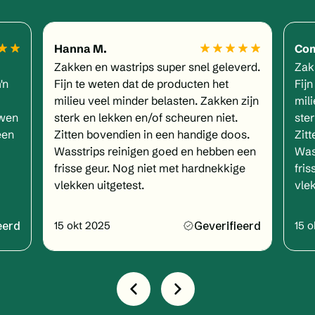
Hanna M.
Com
Zakken en wastrips super snel geleverd.
Zak
'n
Fijn te weten dat de producten het
Fij
milieu veel minder belasten. Zakken zijn
mil
uwen
sterk en lekken en/of scheuren niet.
ster
een
Zitten bovendien in een handige doos.
Zit
Wasstrips reinigen goed en hebben een
Was
frisse geur. Nog niet met hardnekkige
fri
vlekken uitgetest.
vlek
eerd
Geverifieerd
15 okt 2025
15 