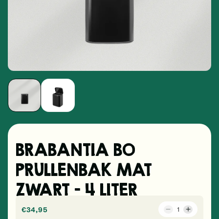
BRABANTIA BO
PRULLENBAK MAT
ZWART – 4 LITER
Normale prijs
€34,95
Aantal
Aanta