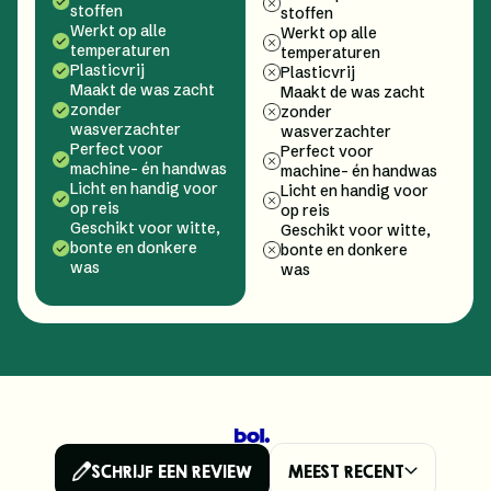
stoffen
stoffen
Werkt op alle
Werkt op alle
temperaturen
temperaturen
Plasticvrij
Plasticvrij
Maakt de was zacht
Maakt de was zacht
zonder
zonder
wasverzachter
wasverzachter
Perfect voor
Perfect voor
machine- én handwas
machine- én handwas
Licht en handig voor
Licht en handig voor
op reis
op reis
Geschikt voor witte,
Geschikt voor witte,
bonte en donkere
bonte en donkere
was
was
SCHRIJF EEN REVIEW
MEEST RECENT